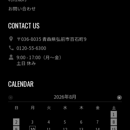
お問い合わせ
CONTACT US
〒036-8035 青森県弘前市百石町9
0120-55-6300
9:00 - 17:00（月～金）
土日 休み
CALENDAR
2026年8月
日
月
火
水
木
金
土
1
2
3
4
5
6
7
8
9
10
11
12
13
14
15
1