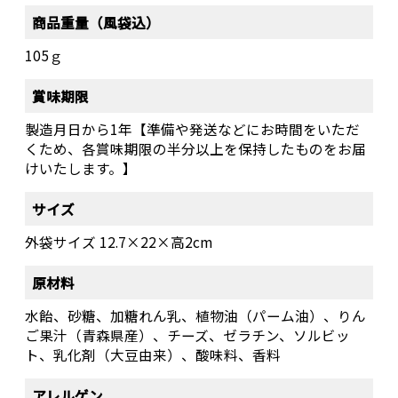
商品重量（風袋込）
105ｇ
賞味期限
製造月日から1年【準備や発送などにお時間をいただ
くため、各賞味期限の半分以上を保持したものをお届
けいたします。】
サイズ
外袋サイズ 12.7×22×高2cm
原材料
水飴、砂糖、加糖れん乳、植物油（パーム油）、りん
ご果汁（青森県産）、チーズ、ゼラチン、ソルビッ
ト、乳化剤（大豆由来）、酸味料、香料
アレルゲン