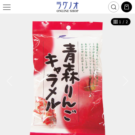
1
/
2