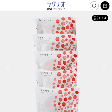
1
/
4