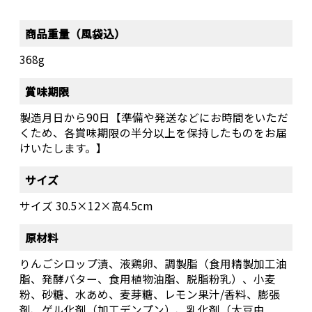
商品重量（風袋込）
368g
賞味期限
製造月日から90日【準備や発送などにお時間をいただ
くため、各賞味期限の半分以上を保持したものをお届
けいたします。】
サイズ
サイズ 30.5×12×高4.5cm
原材料
りんごシロップ漬、液鶏卵、調製脂（食用精製加工油
脂、発酵バター、食用植物油脂、脱脂粉乳）、小麦
粉、砂糖、水あめ、麦芽糖、レモン果汁/香料、膨張
剤、ゲル化剤（加工デンプン）、乳化剤（大豆由