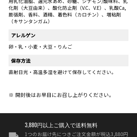
用乳化油脂、還元水あめ、砂糖、シナモン/酸味料、乳
化剤（大豆由来）、酸化防止剤（V.C、V.E）、乳酸Ca,
膨張剤、香料、酒精、着色料（カロチン）、増粘剤
（キサンタンガム）
アレルゲン
卵・乳・小麦・大豆・りんご
保存方法
直射日光・高温多湿を避けて保存してください。
開封後はお早目にお召し上がりください。
3,880円以上ご購入で送料無料
1つのお届け先につきご注文金額が税込3,880円