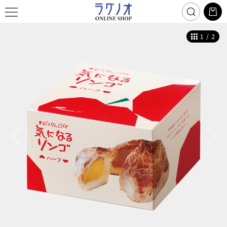
1
/
2