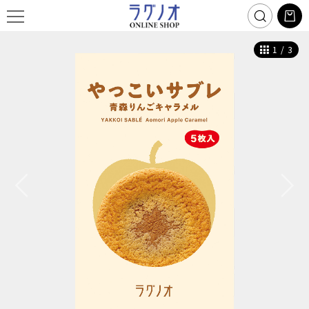
1
/
3