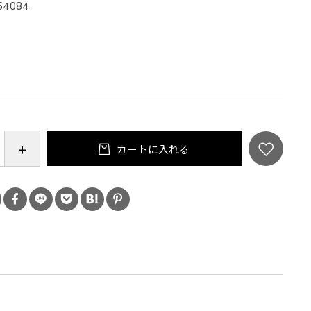
54084
：
カートに入れる