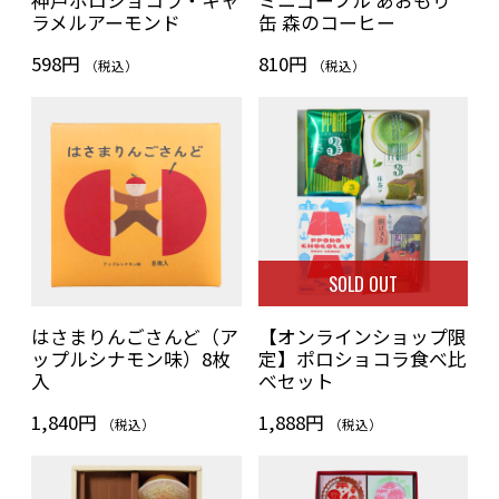
神戸ポロショコラ・キャ
ミニゴーフル あおもり
ラメルアーモンド
缶 森のコーヒー
598円
810円
（税込）
（税込）
SOLD OUT
はさまりんごさんど（ア
【オンラインショップ限
ップルシナモン味）8枚
定】ポロショコラ食べ比
入
べセット
1,840円
1,888円
（税込）
（税込）